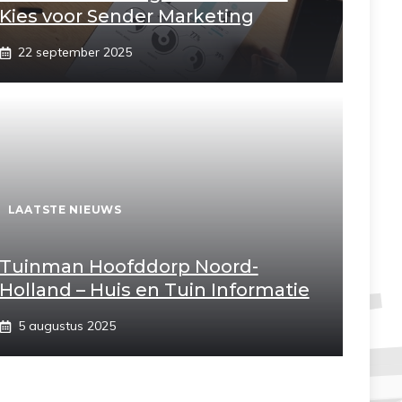
Kies voor Sender Marketing
22 september 2025
LAATSTE NIEUWS
Tuinman Hoofddorp Noord-
Holland – Huis en Tuin Informatie
5 augustus 2025