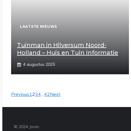
LAATSTE NIEUWS
Tuinman in Hilversum Noord-
Holland – Huis en Tuin Informatie
4 augustus 2025
Previous
1
2
3
4
…
42
Next
© 2024 Jooin