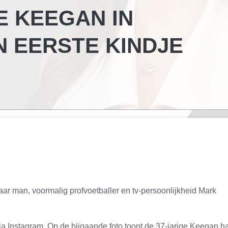
E KEEGAN IN
 EERSTE KINDJE
aar man, voormalig profvoetballer en tv-persoonlijkheid Mark
via Instagram. Op de bijgaande foto toont de 37-jarige Keegan h