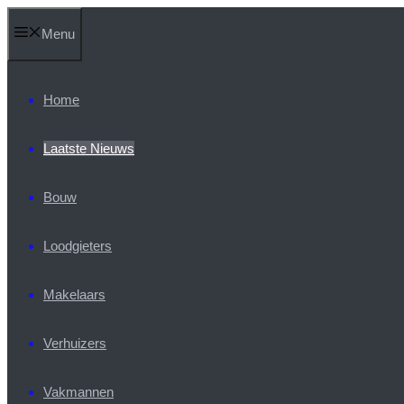
Ga
Menu
naar
de
inhoud
Home
Laatste Nieuws
Bouw
Loodgieters
Makelaars
Verhuizers
Vakmannen