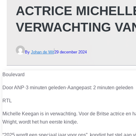
ACTRICE MICHELL
VERWACHTING VAN
By
Johan de Wit
29 december 2024
Boulevard
Door ANP
·
3 minuten geleden
·
Aangepast:
2 minuten geleden
RTL
Michelle Keegan is in verwachting. Voor de Britse actrice en h
Wright, wordt het hun eerste kindje.
“2025 wordt een speciaal jaar voor ons”, kondigt het stel aan 