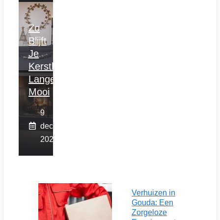
Zo
Blijft
Je
Kerstboom
Langer
Mooi
9
december
2025
Verhuizen in
Gouda: Een
Zorgeloze