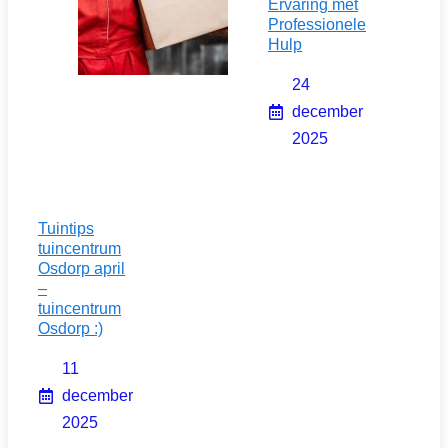
Ervaring met
Professionele
Hulp
24
december
2025
Tuintips
tuincentrum
Osdorp april
–
tuincentrum
Osdorp :)
11
december
2025