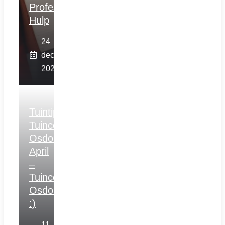
Professionele
Hulp
24
december
2025
Tuintips
Tuincentrum
Osdorp
April
–
Tuincentrum
Osdorp
:)
11