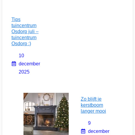
Tips
tuincentrum
Osdorp juli –
tuincentrum
Osdorp :)
10
december
2025
Zo blijft je
kerstboom
langer mooi
9
december