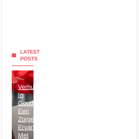
LATEST
POSTS
Verhuizen
In
Gouda:
Een
Zorgeloze
Ervaring
Met