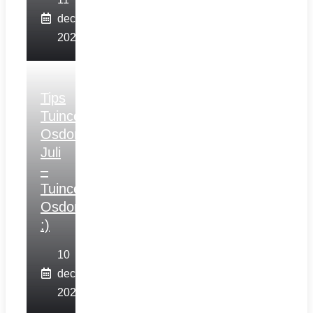
december
2025
Tips
Tuincentrum
Osdorp
Juli
–
Tuincentrum
Osdorp
:)
10
december
2025