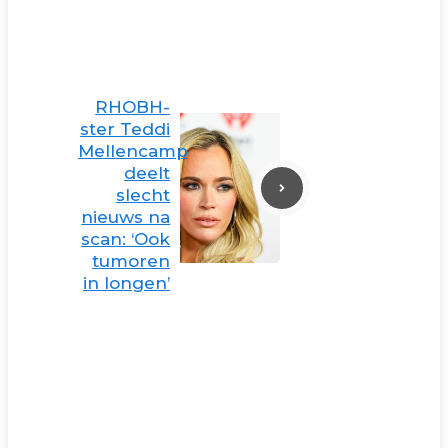
RHOBH-
ster Teddi
Mellencamp
deelt
slecht
nieuws na
scan: ‘Ook
tumoren
in longen’