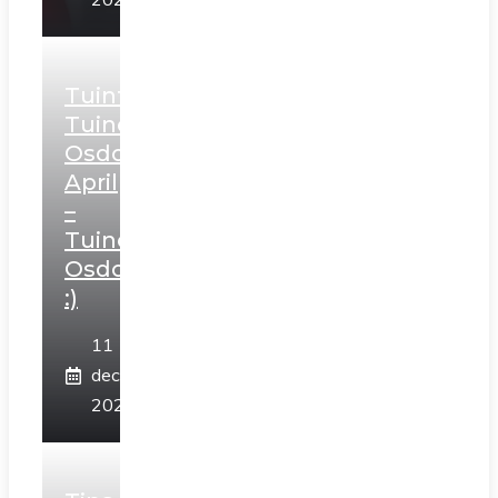
Tuintips
Tuincentrum
Osdorp
April
–
Tuincentrum
Osdorp
:)
11
december
2025