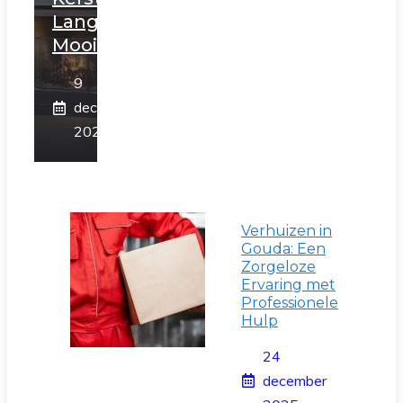
Langer
Mooi
9
december
2025
Verhuizen in
Gouda: Een
Zorgeloze
Ervaring met
Professionele
Hulp
24
december