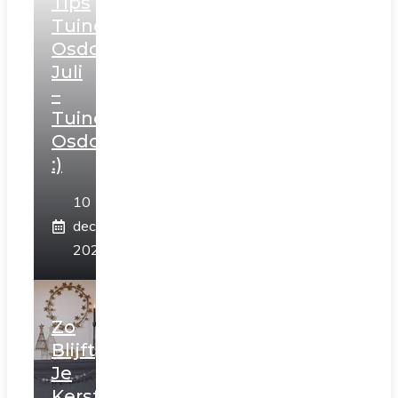
Tips
Tuincentrum
Osdorp
Juli
–
Tuincentrum
Osdorp
:)
10
december
2025
Zo
Blijft
Je
Kerstboom