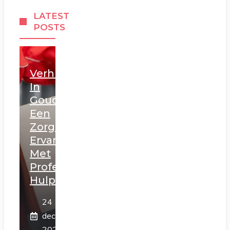
LATEST
POSTS
Verhuizen
In
Gouda:
Een
Zorgeloze
Ervaring
Met
Professionele
Hulp
24
december
2025