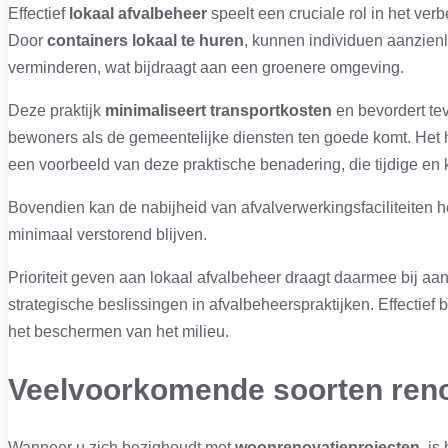
Effectief
lokaal afvalbeheer
speelt een cruciale rol in het ver
Door
containers lokaal te huren
, kunnen individuen aanzien
verminderen, wat bijdraagt aan een groenere omgeving.
Deze praktijk
minimaliseert transportkosten
en bevordert te
bewoners als de gemeentelijke diensten ten goede komt. Het h
een voorbeeld van deze praktische benadering, die tijdige en
Bovendien kan de nabijheid van afvalverwerkingsfaciliteiten 
minimaal verstorend blijven.
Prioriteit geven aan lokaal afvalbeheer draagt daarmee bij aa
strategische beslissingen in afvalbeheerspraktijken. Effectie
het beschermen van het milieu.
Veelvoorkomende soorten ren
Wanneer u zich bezighoudt met
woonrenovatieprojecten
, is