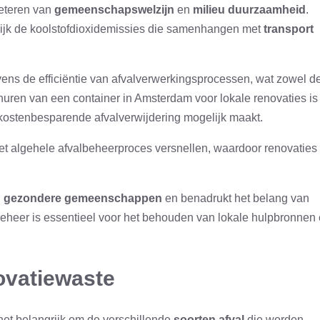
beteren van
gemeenschapswelzijn
en
milieu duurzaamheid
.
lijk de koolstofdioxidemissies die samenhangen met
transport
vens de efficiëntie van afvalverwerkingsprocessen, wat zowel d
uren van een container in Amsterdam voor lokale renovaties is
 kostenbesparende afvalverwijdering mogelijk maakt.
het algehele afvalbeheerproces versnellen, waardoor renovaties
n
gezondere gemeenschappen
en benadrukt het belang van
f beheer is essentieel voor het behouden van lokale hulpbronnen
ovatiewaste
 het belangrijk om de verschillende
soorten afval
die worden