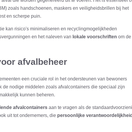
afval die worden gegenereerd uit te voeren. Het is essentieel 
BM) zoals handschoenen, maskers en veiligheidsbrillen bij het
est en scherpe puin.
ie kan risico's minimaliseren en recyclingmogelijkheden
ngsvergunningen en het naleven van
lokale voorschriften
om de
voor afvalbeheer
gemeenten een cruciale rol in het ondersteunen van bewoners
k de nodige middelen zoals afvalcontainers die speciaal zijn
emakkelijk kunnen beheren.
lende afvalcontainers
aan te vragen als de standaardvoorzien
 ook uit tot ondernemers, die
persoonlijke verantwoordelijkhei