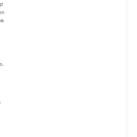
gt
en
en
n.
n