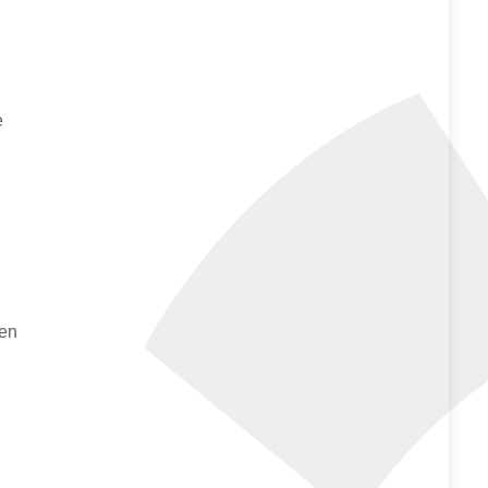
e
 en