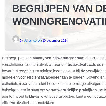
BEGRIJPEN VAN D
WONINGRENOVATI
By
Johan de Wit
10 december 2024
Het begrijpen van
afvaltypen bij woningrenovatie
is cruciaa
verschillende soorten afval, waaronder
bouwafval
zoals puin,
bevordert recycling en minimaliseert gevaar bij de verwijderin
middelen voor efficiënt afvalbeheer aan te bieden. Bovendien
esthetiek, maar vermindert het ook de toekomstige afvalgenera
huiseigenaren in staat om
verantwoordelijke praktijken
toe t
geïnformeerd te blijven over deze aspecten, kunt u een duurz
efficiënt afvalbeheer ontdekken.