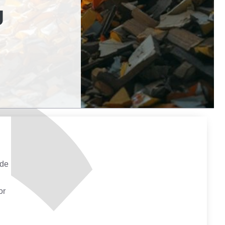
J
 de
or