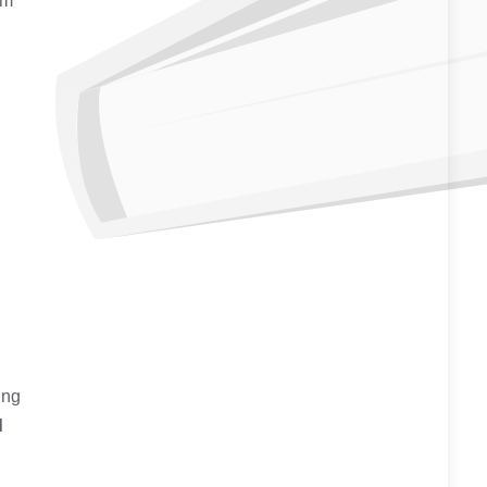
om
ing
d