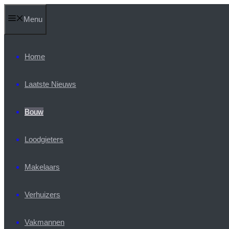
Ga
Menu
naar
de
inhoud
Home
Laatste Nieuws
Bouw
Loodgieters
Makelaars
Verhuizers
Vakmannen