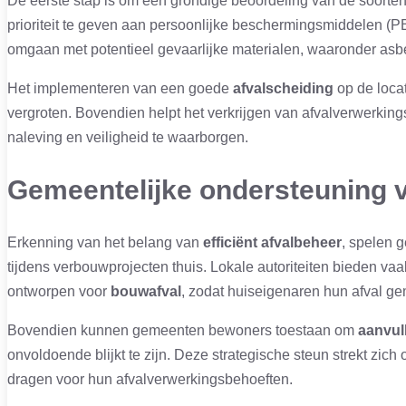
De eerste stap is om een grondige beoordeling van de soorten 
prioriteit te geven aan persoonlijke beschermingsmiddelen (P
omgaan met potentieel gevaarlijke materialen, waaronder asb
Het implementeren van een goede
afvalscheiding
op de locat
vergroten. Bovendien helpt het verkrijgen van afvalverwerki
naleving en veiligheid te waarborgen.
Gemeentelijke ondersteuning 
Erkenning van het belang van
efficiënt afvalbeheer
, spelen 
tijdens verbouwprojecten thuis. Lokale autoriteiten bieden vaa
ontworpen voor
bouwafval
, zodat huiseigenaren hun afval g
Bovendien kunnen gemeenten bewoners toestaan om
aanvul
onvoldoende blijkt te zijn. Deze strategische steun strekt zich
dragen voor hun afvalverwerkingsbehoeften.