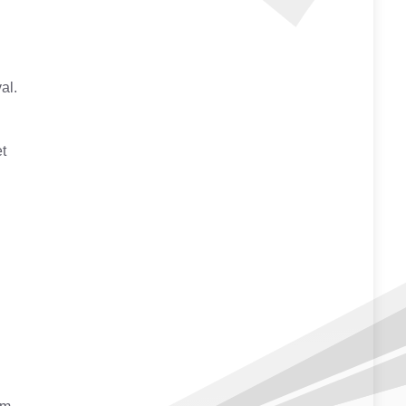
al.
et