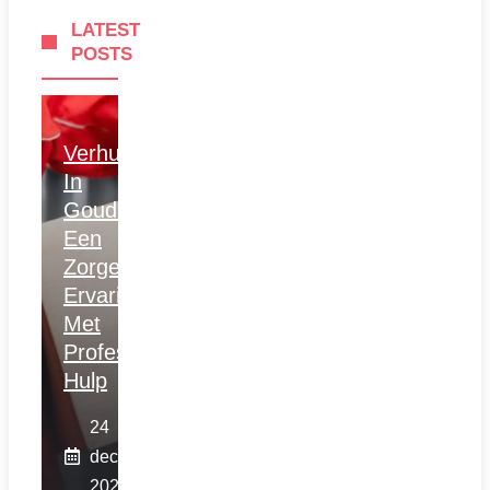
LATEST
POSTS
Verhuizen
In
Gouda:
Een
Zorgeloze
Ervaring
Met
Professionele
Hulp
24
december
2025