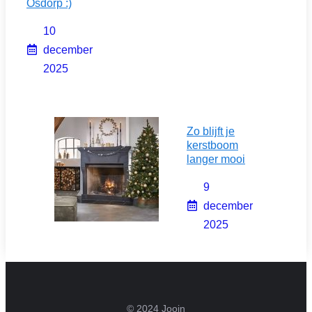
Osdorp :)
10
december
2025
Zo blijft je
kerstboom
langer mooi
9
december
2025
© 2024 Jooin