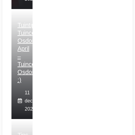
Tuintips
Tuincentrum
Osdorp
April
–
Tuincentrum
Osdorp
:)
11
december
2025
Tips