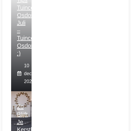
Tuincentrum
Osdorp
Juli
–
Tuincentrum
Osdorp
:)
10
december
2025
Zo
Blijft
Je
Kerstboom