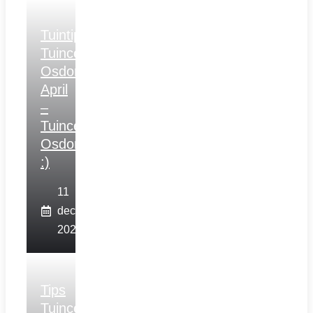
Tuintips
Tuincentrum
Osdorp
April
–
Tuincentrum
Osdorp
:)
11
december
2025
Tips
Tuincentrum