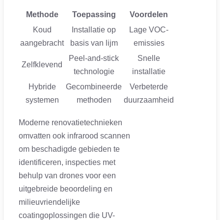
Methode
Toepassing
Voordelen
Koud
Installatie op
Lage VOC-
aangebracht
basis van lijm
emissies
Peel-and-stick
Snelle
Zelfklevend
technologie
installatie
Hybride
Gecombineerde
Verbeterde
systemen
methoden
duurzaamheid
Moderne renovatietechnieken
omvatten ook infrarood scannen
om beschadigde gebieden te
identificeren, inspecties met
behulp van drones voor een
uitgebreide beoordeling en
milieuvriendelijke
coatingoplossingen die UV-