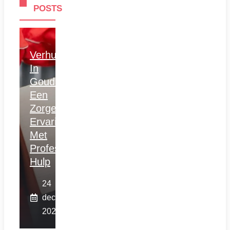
POSTS
Verhuizen
In
Gouda:
Een
Zorgeloze
Ervaring
Met
Professionele
Hulp
24
december
2025