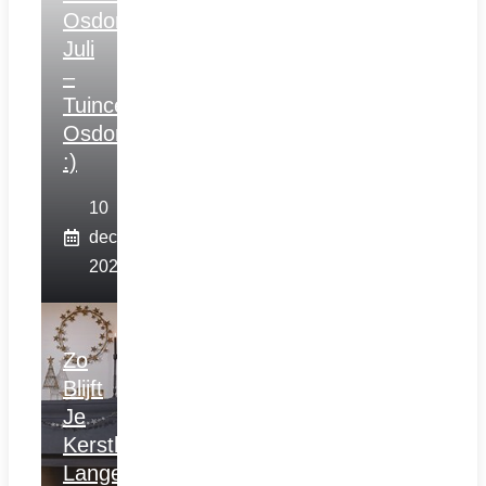
Osdorp
Juli
–
Tuincentrum
Osdorp
:)
10
december
2025
Zo
Blijft
Je
Kerstboom
Langer