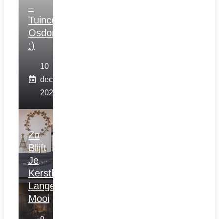
–
Tuincentrum
Osdorp
:)
10
december
2025
Zo
Blijft
Je
Kerstboom
Langer
Mooi