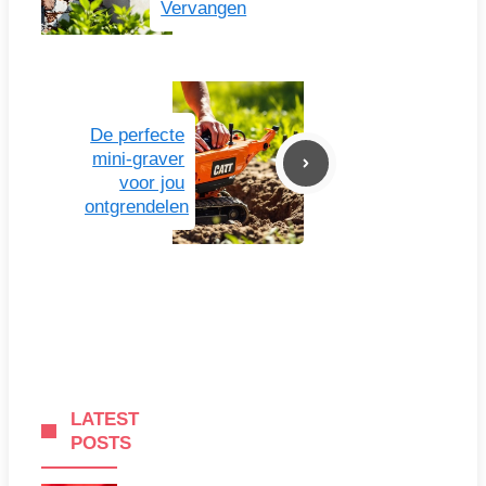
Vervangen
De perfecte
mini-graver
voor jou
ontgrendelen
LATEST
POSTS