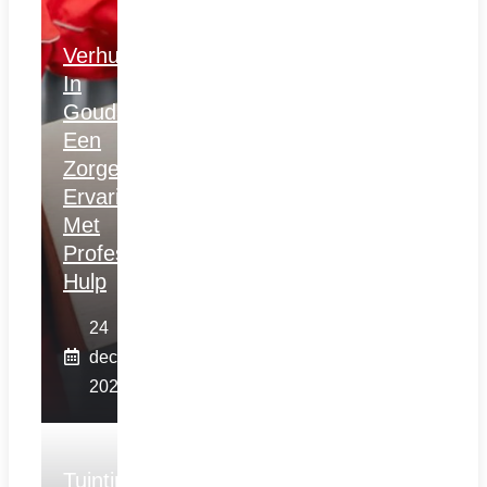
Verhuizen
In
Gouda:
Een
Zorgeloze
Ervaring
Met
Professionele
Hulp
24
december
2025
Tuintips