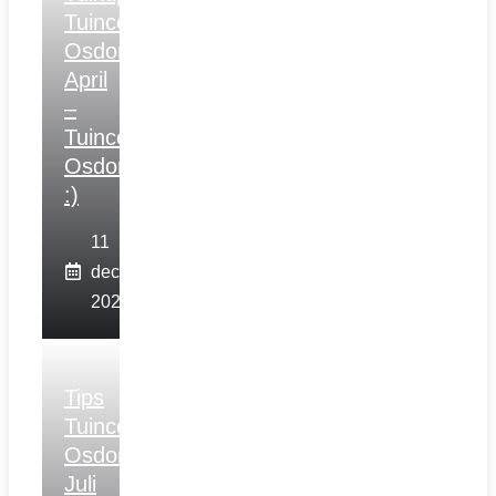
Tuincentrum
Osdorp
April
–
Tuincentrum
Osdorp
:)
11
december
2025
Tips
Tuincentrum
Osdorp
Juli