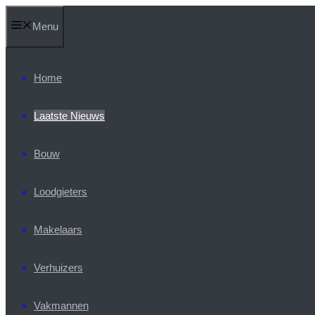
Ga
Menu
naar
de
inhoud
Home
Laatste Nieuws
Bouw
Loodgieters
Makelaars
Verhuizers
Vakmannen