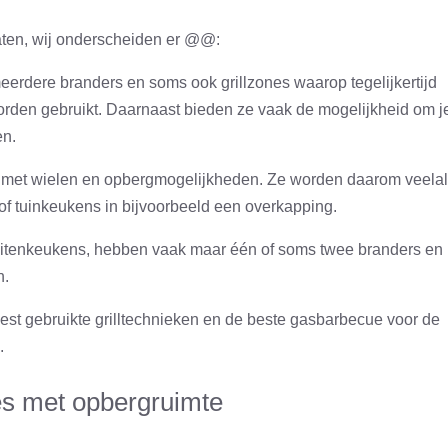
aten, wij onderscheiden er @@:
erdere branders en soms ook grillzones waarop tegelijkertijd
orden gebruikt. Daarnaast bieden ze vaak de mogelijkheid om j
en.
l met wielen en opbergmogelijkheden. Ze worden daarom veelal
of tuinkeukens in bijvoorbeeld een overkapping.
buitenkeukens, hebben vaak maar één of soms twee branders en
n.
st gebruikte grilltechnieken en de beste gasbarbecue voor de
n.
es met opbergruimte