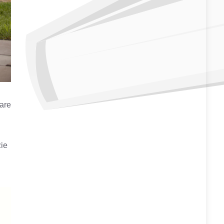
are
zie