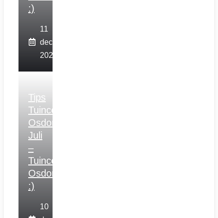
:)
11
december
2025
Tips
Tuincentrum
Osdorp
Juli
–
Tuincentrum
Osdorp
:)
10