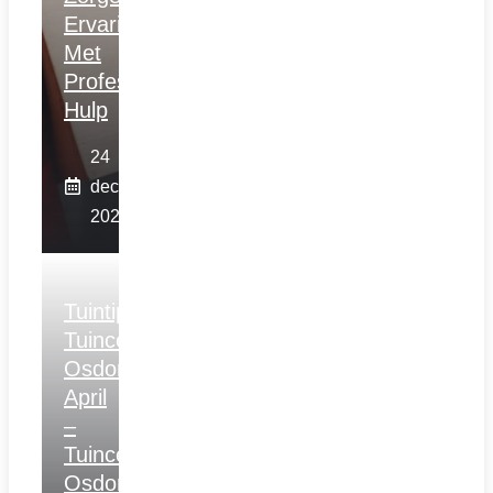
Ervaring
Met
Professionele
Hulp
24
december
2025
Tuintips
Tuincentrum
Osdorp
April
–
Tuincentrum
Osdorp