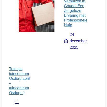
Verhuizen in
Gouda: Een
Zorgeloze
Ervaring met
Professionele
Hulp
24
december
2025
Tuintips
tuincentrum
Osdorp april
–
tuincentrum
Osdorp :)
11