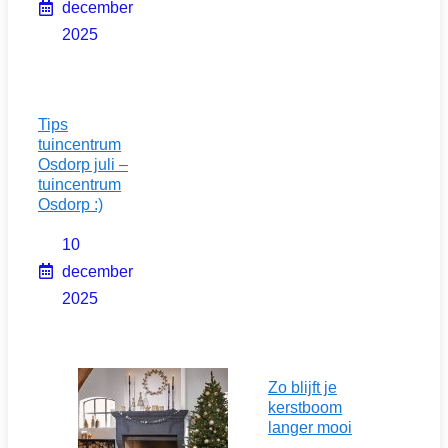
december
2025
Tips
tuincentrum
Osdorp juli –
tuincentrum
Osdorp :)
10
december
2025
Zo blijft je
kerstboom
langer mooi