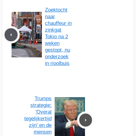
Zoektocht
naar
chauffeur in
zinkgat
Tokio na 2
weken
gestopt, nu
onderzoek
in rioolbuis
Trumps
strategie:
'Overal
tegelijkertijd
zijn' en de
mensen