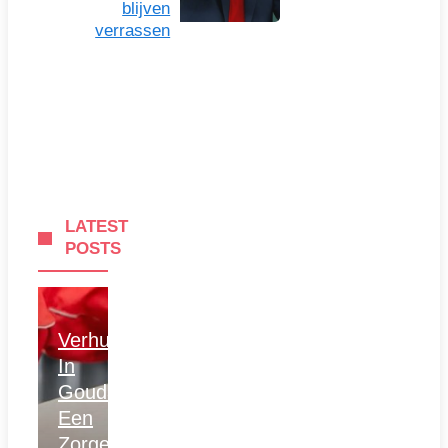
blijven
verrassen
LATEST
POSTS
Verhuizen
In
Gouda:
Een
Zorgeloze