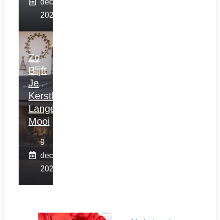
december
2025
Zo
Blijft
Je
Kerstboom
Langer
Mooi
9
december
2025