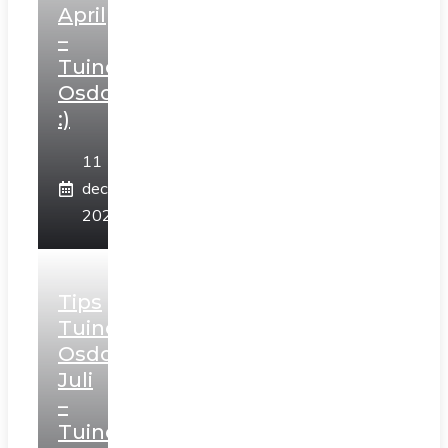
April
–
Tuincentrum
Osdorp
:)
11
december
2025
Tips
Tuincentrum
Osdorp
Juli
–
Tuincentrum