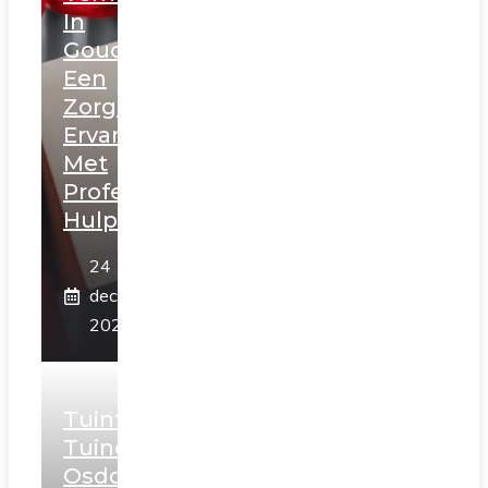
In
Gouda:
Een
Zorgeloze
Ervaring
Met
Professionele
Hulp
24
december
2025
Tuintips
Tuincentrum
Osdorp