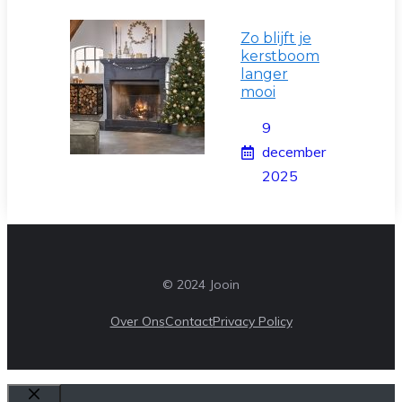
Zo blijft je
kerstboom
langer
mooi
9
december
2025
© 2024 Jooin
Over Ons
Contact
Privacy Policy