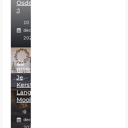
Osdorp
:)
10
december
2025
Zo
Blijft
Je
Kerstboom
Langer
Mooi
9
december
2025