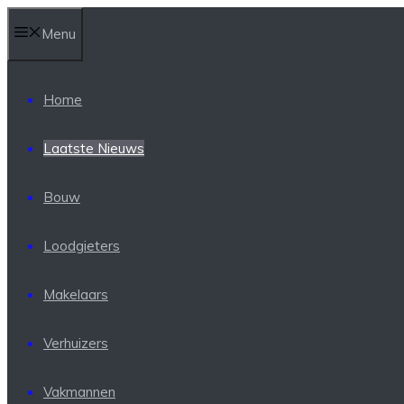
Ga
Menu
naar
de
inhoud
Home
Laatste Nieuws
Bouw
Loodgieters
Makelaars
Verhuizers
Vakmannen