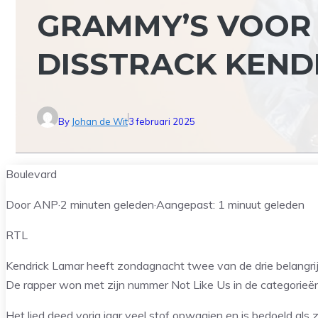
GRAMMY’S VOOR
DISSTRACK KEND
By
Johan de Wit
3 februari 2025
Boulevard
Door ANP
·
2 minuten geleden
·
Aangepast:
1 minuut geleden
RTL
Kendrick Lamar heeft zondagnacht twee van de drie belangri
De rapper won met zijn nummer Not Like Us in de categorieën
Het lied deed vorig jaar veel stof opwaaien en is bedoeld al