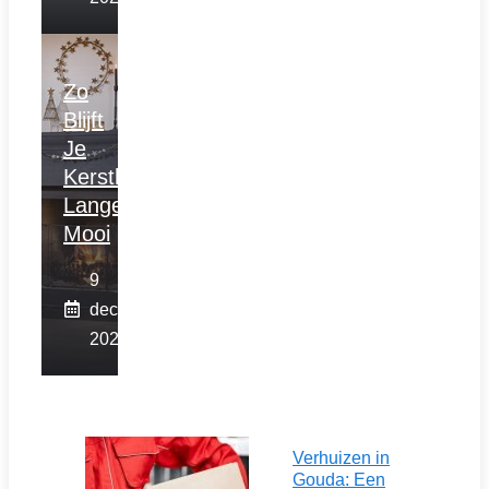
Zo
Blijft
Je
Kerstboom
Langer
Mooi
9
december
2025
Verhuizen in
Gouda: Een