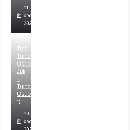
11
december
2025
Tips
Tuincentrum
Osdorp
Juli
–
Tuincentrum
Osdorp
:)
10
december
2025