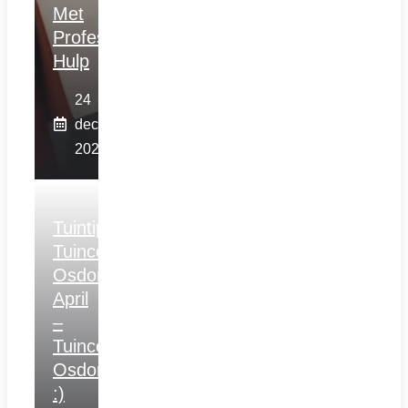
Met
Professionele
Hulp
24
december
2025
Tuintips
Tuincentrum
Osdorp
April
–
Tuincentrum
Osdorp
:)