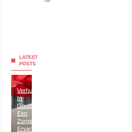
LATEST
POSTS
Verhuizen
In
Gouda:
Een
Zorgeloze
Ervaring