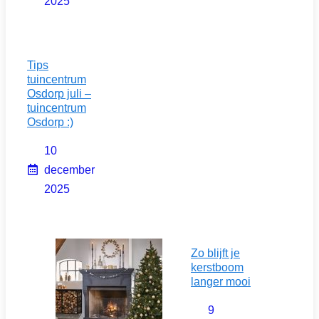
2025
Tips
tuincentrum
Osdorp juli –
tuincentrum
Osdorp :)
10
december
2025
Zo blijft je
kerstboom
langer mooi
9