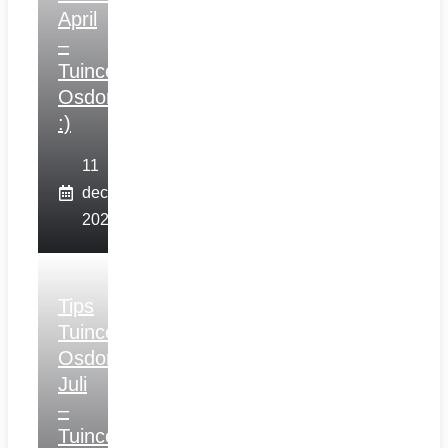
April
–
Tuincentrum
Osdorp
:)
11
december
2025
Tips
Tuincentrum
Osdorp
Juli
–
Tuincentrum