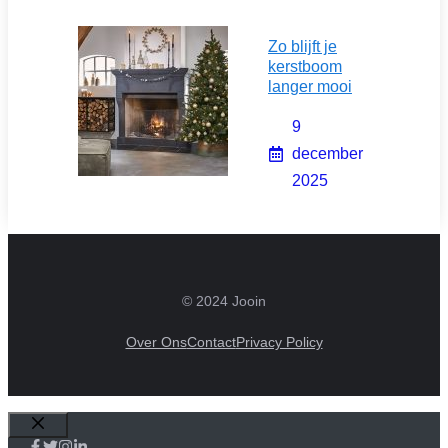
Zo blijft je
kerstboom
langer mooi
9
december
2025
© 2024 Jooin
Over Ons
Contact
Privacy Policy
Sluiten