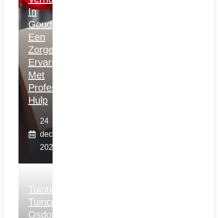
In
Gouda:
Een
Zorgeloze
Ervaring
Met
Professionele
Hulp
24
december
2025
Tuintips
Tuincentrum
Osdorp