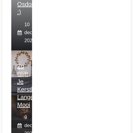
Osdorp
:)
10
december
2025
Zo
Blijft
Je
Kerstboom
Langer
Mooi
9
december