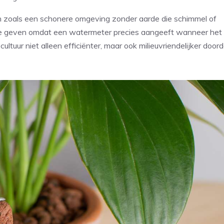
n zoals een schonere omgeving zonder aarde die schimmel of
te geven omdat een watermeter precies aangeeft wanneer het t
ultuur niet alleen efficiënter, maar ook milieuvriendelijker door