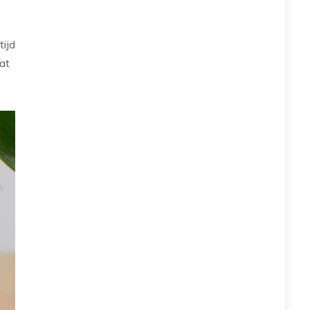
ijd
dat