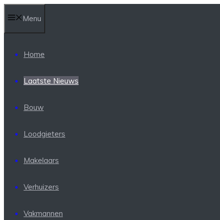
Ga
Menu
naar
de
inhoud
Home
Laatste Nieuws
Bouw
Loodgieters
Makelaars
Verhuizers
Vakmannen