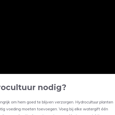
rocultuur nodig?
langrijk om hem goed te blijven verzorgen. Hydrocultuur planten
matig voeding moeten toevoegen. Voeg bij elke watergift één