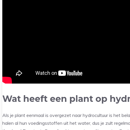
Wat heeft een plant op hyd
Als je plant eenmaal is overgezet naar hydrocultuur is het be
halen al hun voedingsstoffen uit het water, dus je zult regel