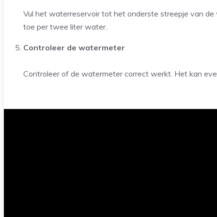
Vul het waterreservoir tot het onderste streepje van d
toe per twee liter water.
Controleer de watermeter
Controleer of de watermeter correct werkt. Het kan eve