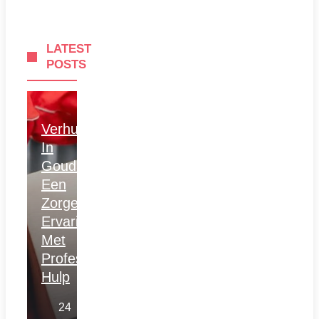
LATEST
POSTS
Verhuizen
In
Gouda:
Een
Zorgeloze
Ervaring
Met
Professionele
Hulp
24