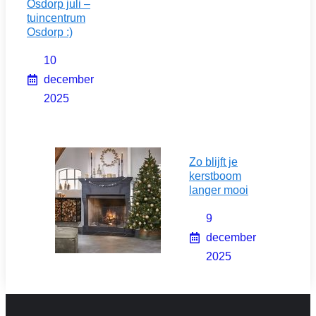
Osdorp juli –
tuincentrum
Osdorp :)
10
december
2025
Zo blijft je
kerstboom
langer mooi
9
december
2025