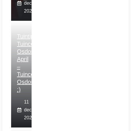
december
2025
Tuintips
Tuincentrum
Osdorp
April
–
Tuincentrum
Osdorp
:)
11
december
2025