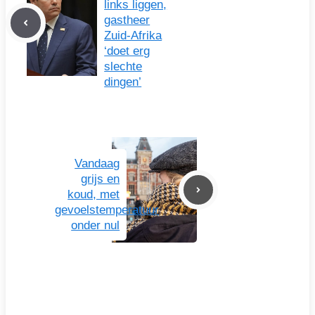
links liggen,
gastheer
Zuid-Afrika
‘doet erg
slechte
dingen’
Vandaag
grijs en
koud, met
gevoelstemperatuur
onder nul