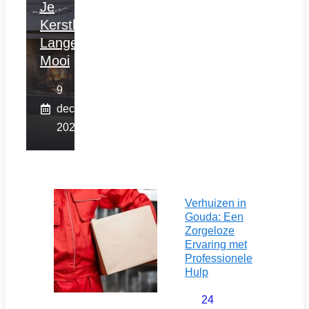
Je
Kerstboom
Langer
Mooi
9
december
2025
Verhuizen in
Gouda: Een
Zorgeloze
Ervaring met
Professionele
Hulp
24