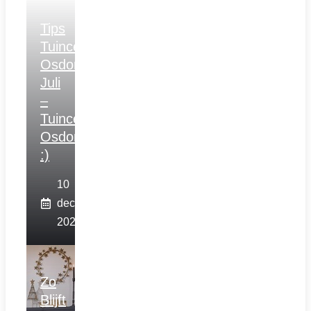
Tips
Tuincentrum
Osdorp
Juli
–
Tuincentrum
Osdorp
:)
10
december
2025
Zo
Blijft