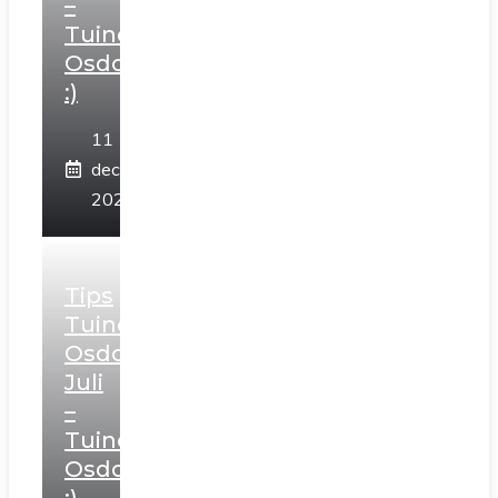
–
Tuincentrum
Osdorp
:)
11
december
2025
Tips
Tuincentrum
Osdorp
Juli
–
Tuincentrum
Osdorp
:)