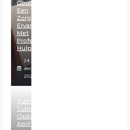
Gouda:
Een
Zorgeloze
Ervaring
Met
Professionele
Hulp
24
december
2025
Tuintips
Tuincentrum
Osdorp
April