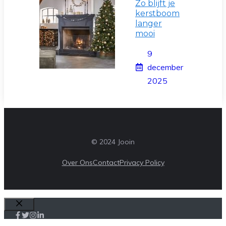
Zo blijft je
kerstboom
langer
mooi
9
december
2025
© 2024 Jooin
Over Ons
Contact
Privacy Policy
Sluiten