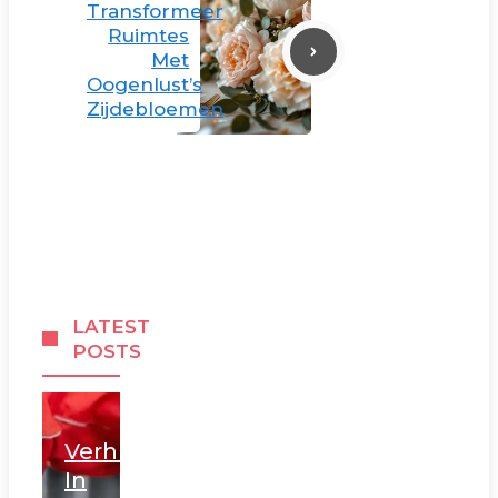
Transformeer
Ruimtes
Met
Oogenlust’s
Zijdebloemen
LATEST
POSTS
Verhuizen
In