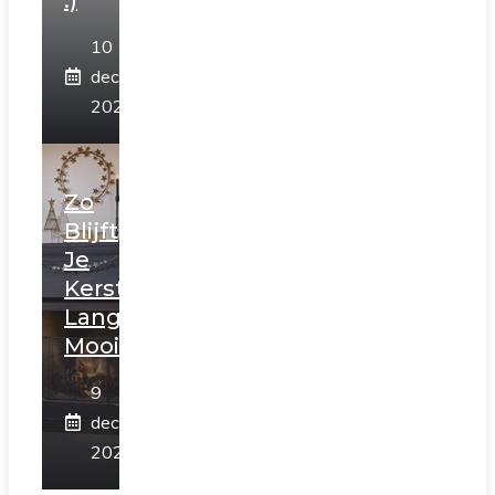
10
december
2025
Zo
Blijft
Je
Kerstboom
Langer
Mooi
9
december
2025