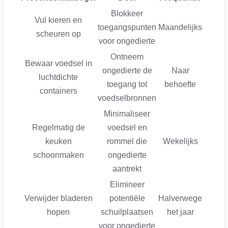
Blokkeer
Vul kieren en
toegangspunten
Maandelijks
scheuren op
voor ongedierte
Ontneem
Bewaar voedsel in
ongedierte de
Naar
luchtdichte
toegang tot
behoefte
containers
voedselbronnen
Minimaliseer
Regelmatig de
voedsel en
keuken
rommel die
Wekelijks
schoonmaken
ongedierte
aantrekt
Elimineer
Verwijder bladeren
potentiële
Halverwege
hopen
schuilplaatsen
het jaar
voor ongedierte