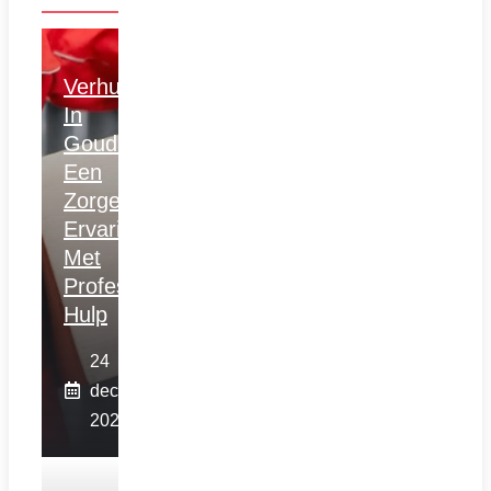
Verhuizen
In
Gouda:
Een
Zorgeloze
Ervaring
Met
Professionele
Hulp
24
december
2025