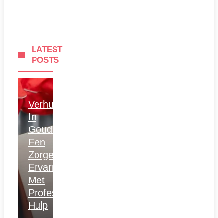
LATEST
POSTS
Verhuizen
In
Gouda:
Een
Zorgeloze
Ervaring
Met
Professionele
Hulp