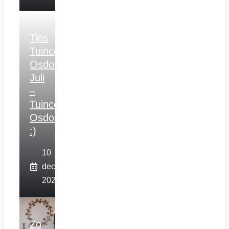
Tips
Tuincentrum
Osdorp
Juli
–
Tuincentrum
Osdorp
:)
10
december
2025
Zo