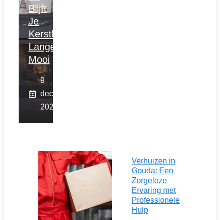
Blijft
Je
Kerstboom
Langer
Mooi
9
december
2025
Verhuizen in
Gouda: Een
Zorgeloze
Ervaring met
Professionele
Hulp