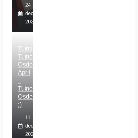
24
december
2025
Tuintips
Tuincentrum
Osdorp
April
–
Tuincentrum
Osdorp
:)
11
december
2025