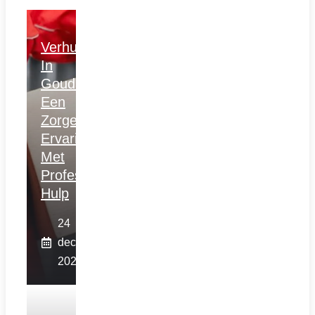
Verhuizen
In
Gouda:
Een
Zorgeloze
Ervaring
Met
Professionele
Hulp
24
december
2025