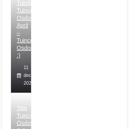
Tuintips
Tuincentrum
Osdorp
April
–
Tuincentrum
Osdorp
:)
11
december
2025
Tips
Tuincentrum
Osdorp