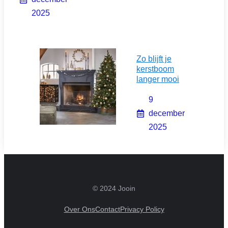
2025
Zo blijft je
kerstboom
langer mooi
9
december
2025
© 2024 Jooin
Over Ons
Contact
Privacy Policy