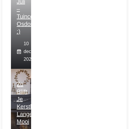
Juli
–
Tuincentrum
Osdorp
:)
10
december
2025
Zo
Blijft
Je
Kerstboom
Langer
Mooi