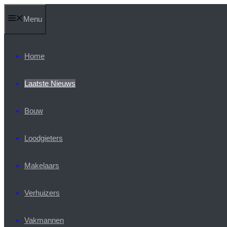
Ga
Menu
naar
de
inhoud
Home
Laatste Nieuws
Bouw
Loodgieters
Makelaars
Verhuizers
Vakmannen