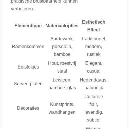
praktische bruikbaarheid kunnen
verbeteren.
Esthetisch
Elementtype
Materiaalopties
Effect
Aardewerk,
Traditioneel,
Ramenkommen
porselein,
modern,
bamboe
rustiek
Hout, roestvrij
Elegant,
Eetstokjes
staal
casual
Leisteen,
Hedendaags,
Serveerplaten
bamboe, glas
natuurlijk
Culturele
Kunstprints,
flair,
Decoraties
wandhangen
levendig,
subtiel
Warme,