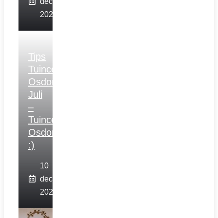
december
2025
Tips
Tuincentrum
Osdorp
Juli
–
Tuincentrum
Osdorp
:)
10
december
2025