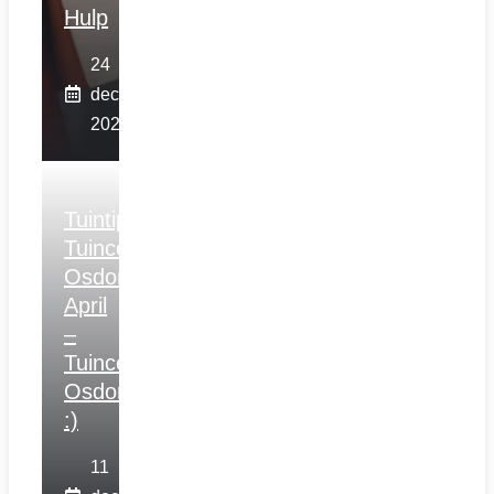
Hulp
24
december
2025
Tuintips
Tuincentrum
Osdorp
April
–
Tuincentrum
Osdorp
:)
11