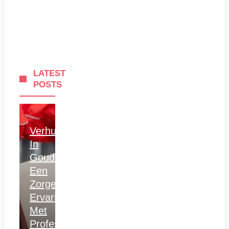
LATEST
POSTS
Verhuizen
In
Gouda:
Een
Zorgeloze
Ervaring
Met
Professionele