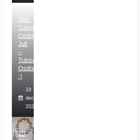
Tips
Tuincentrum
Osdorp
Juli
–
Tuincentrum
Osdorp
:)
10
december
2025
Zo