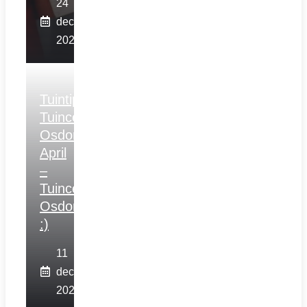
24
december
2025
Tuintips
Tuincentrum
Osdorp
April
–
Tuincentrum
Osdorp
:)
11
december
2025