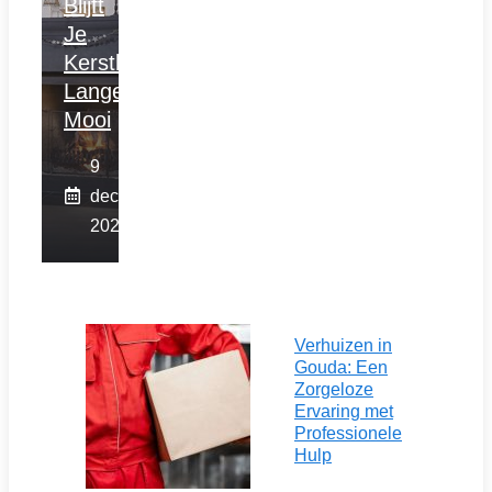
Blijft
Je
Kerstboom
Langer
Mooi
9
december
2025
Verhuizen in
Gouda: Een
Zorgeloze
Ervaring met
Professionele
Hulp