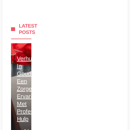
LATEST
POSTS
Verhuizen
In
Gouda:
Een
Zorgeloze
Ervaring
Met
Professionele
Hulp