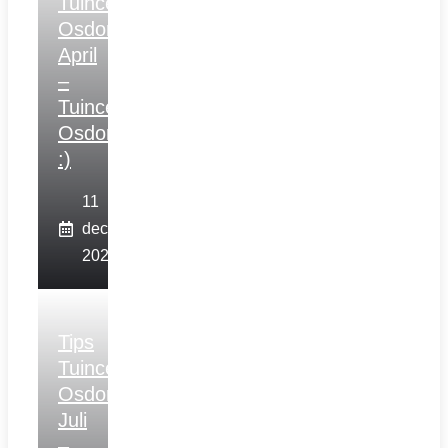
Tuincentrum
Osdorp
April
–
Tuincentrum
Osdorp
:)
11
december
2025
Tips
Tuincentrum
Osdorp
Juli
–