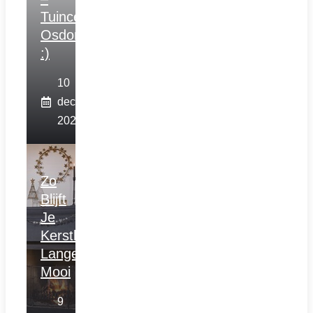
Tuincentrum
Osdorp
:)
10
december
2025
Zo
Blijft
Je
Kerstboom
Langer
Mooi
9