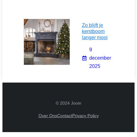
Zo blijft je
kerstboom
langer mooi
9
december
2025
© 2024 Jooin
Over Ons
Contact
Privacy Policy