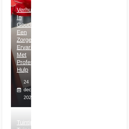
Verhuizen
In
Gouda:
Een
Zorgeloze
Ervaring
Met
Professionele
Hulp
24
december
2025
Tuintips