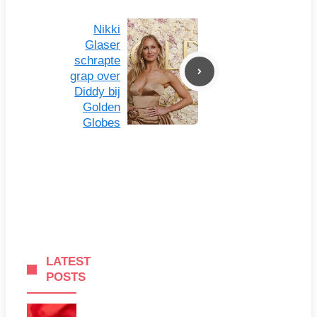
Nikki
Glaser
schrapte
grap over
Diddy bij
Golden
Globes
LATEST
POSTS