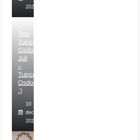
2025
Tips
Tuincentrum
Osdorp
Juli
–
Tuincentrum
Osdorp
:)
10
december
2025