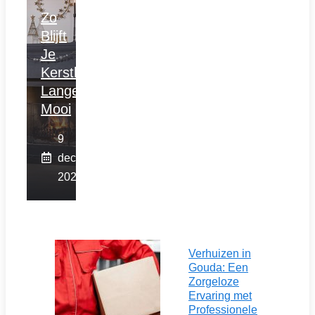
Zo
Blijft
Je
Kerstboom
Langer
Mooi
9
december
2025
Verhuizen in
Gouda: Een
Zorgeloze
Ervaring met
Professionele