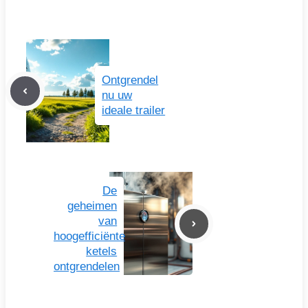
Ontgrendel
nu uw
ideale trailer
De
geheimen
van
hoogefficiënte
ketels
ontgrendelen