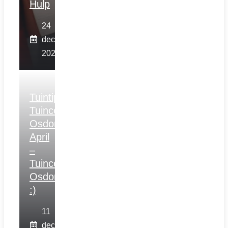
Hulp
24
december
2025
Tuintips
Tuincentrum
Osdorp
April
–
Tuincentrum
Osdorp
:)
11
december