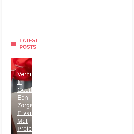
LATEST
POSTS
Verhuizen
In
Gouda:
Een
Zorgeloze
Ervaring
Met
Professionele