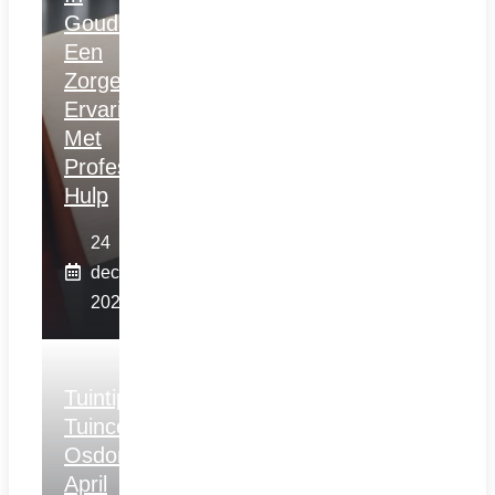
Gouda:
Een
Zorgeloze
Ervaring
Met
Professionele
Hulp
24
december
2025
Tuintips
Tuincentrum
Osdorp
April