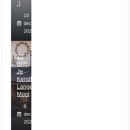
:)
10
december
2025
Zo
Blijft
Je
Kerstboom
Langer
Mooi
9
december
2025