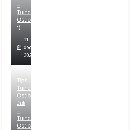
–
Tuincentrum
Osdorp
:)
11
december
2025
Tips
Tuincentrum
Osdorp
Juli
–
Tuincentrum
Osdorp