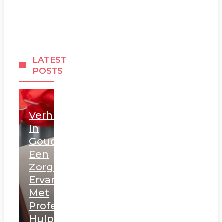
LATEST
POSTS
Verhuizen
In
Gouda:
Een
Zorgeloze
Ervaring
Met
Professionele
Hulp