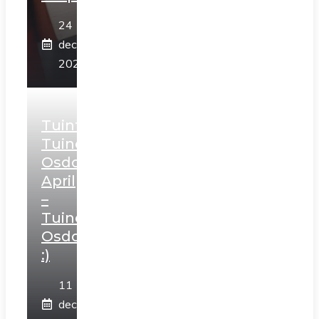
24
december
2025
Tuintips
Tuincentrum
Osdorp
April
–
Tuincentrum
Osdorp
:)
11
december