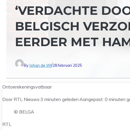
‘VERDACHTE DO
BELGISCH VERZO
EERDER MET HA
By
Johan de Wit
28 februari 2025
Ontoerekeningsvatbaar
Door RTL Nieuws
·
3 minuten geleden
·
Aangepast:
0 minuten g
© BELGA
RTL