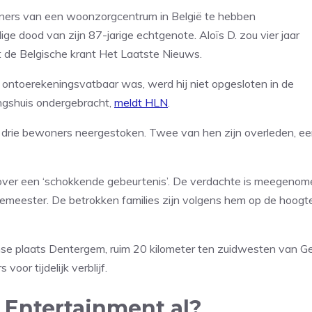
ners van een woonzorgcentrum in België te hebben
e dood van zijn 87-jarige echtgenote. Aloïs D. zou vier jaar
 de Belgische krant Het Laatste Nieuws.
 ontoerekeningsvatbaar was, werd hij niet opgesloten in de
ingshuis ondergebracht,
meldt HLN
.
 drie bewoners neergestoken. Twee van hen zijn overleden, e
ver een ‘schokkende gebeurtenis’. De verdachte is meegenom
urgemeester. De betrokken families zijn volgens hem op de hoogt
e plaats Dentergem, ruim 20 kilometer ten zuidwesten van Ge
or tijdelijk verblijf.
 Entertainment al?