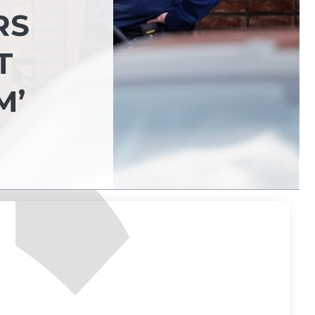
RS
T
M’