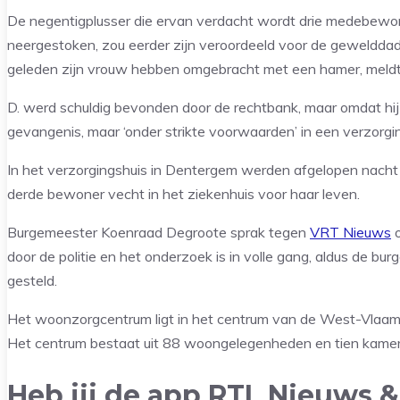
De negentigplusser die ervan verdacht wordt drie medebewo
neergestoken, zou eerder zijn veroordeeld voor de gewelddadig
geleden zijn vrouw hebben omgebracht met een hamer, meldt
D. werd schuldig bevonden door de rechtbank, maar omdat hij
gevangenis, maar ‘onder strikte voorwaarden’ in een verzorg
In het verzorgingshuis in Dentergem werden afgelopen nacht
derde bewoner vecht in het ziekenhuis voor haar leven.
Burgemeester Koenraad Degroote sprak tegen
VRT Nieuws
o
door de politie en het onderzoek is in volle gang, aldus de b
gesteld.
Het woonzorgcentrum ligt in het centrum van de West-Vlaams
Het centrum bestaat uit 88 woongelegenheden en tien kamers vo
Heb jij de app RTL Nieuws &