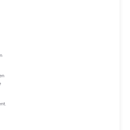
en
en
e
nt.