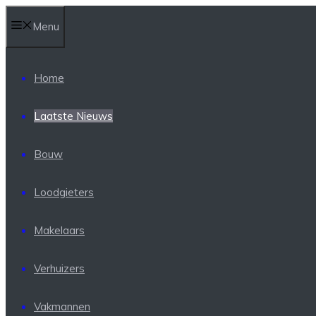
Ga
Menu
naar
de
inhoud
Home
Laatste Nieuws
Bouw
Loodgieters
Makelaars
Verhuizers
Vakmannen