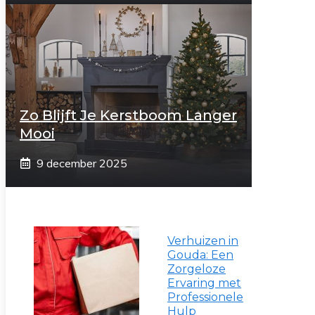
Zo Blijft Je Kerstboom Langer
Mooi
9 december 2025
Verhuizen in
Gouda: Een
Zorgeloze
Ervaring met
Professionele
Hulp