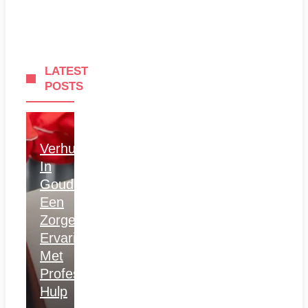
LATEST
POSTS
Verhuizen
In
Gouda:
Een
Zorgeloze
Ervaring
Met
Professionele
Hulp