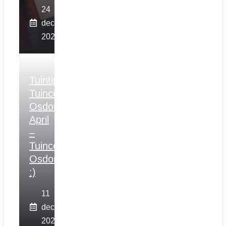
24
december
2025
Tuintips
Tuincentrum
Osdorp
April
–
Tuincentrum
Osdorp
:)
11
december
2025