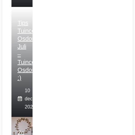
Tips
Tuincentrum
Osdorp
Juli
–
Tuincentrum
Osdorp
:)
10
december
2025
Zo