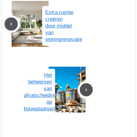
Extra ruimte
creëren
door middel
van
woningrenovatie
Het
beheersen
van
afvalscheiding
op
bouwplaatsen