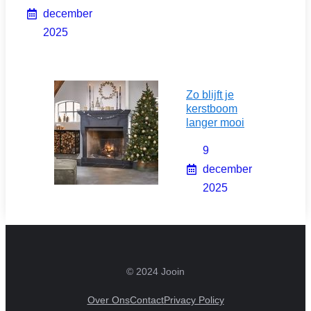
december
2025
Zo blijft je
kerstboom
langer mooi
9
december
2025
© 2024 Jooin
Over Ons
Contact
Privacy Policy