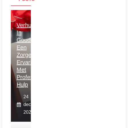
Verhuizen
In
Gouda:
Een
Zorgeloze
Ervaring
Met
Professionele
Hulp
24
december
2025