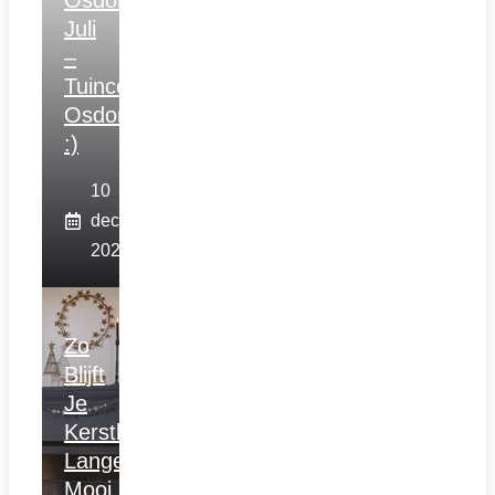
Osdorp
Juli
–
Tuincentrum
Osdorp
:)
10
december
2025
Zo
Blijft
Je
Kerstboom
Langer
Mooi