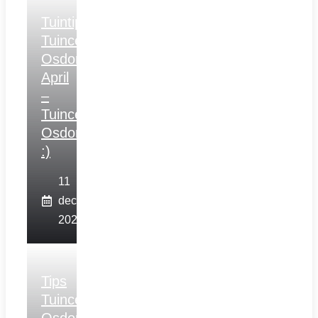
Tuintips
Tuincentrum
Osdorp
April
–
Tuincentrum
Osdorp
:)
11
december
2025
Tips
Tuincentrum