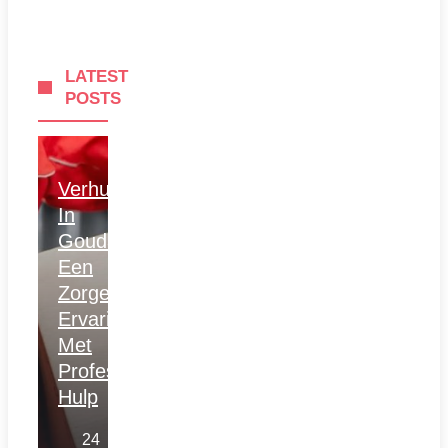
LATEST
POSTS
Verhuizen
In
Gouda:
Een
Zorgeloze
Ervaring
Met
Professionele
Hulp
24