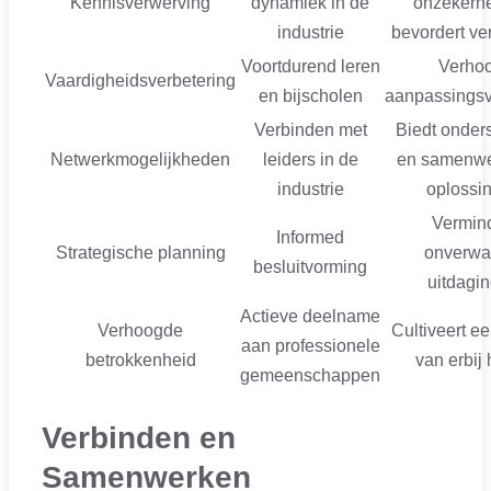
Kennisverwerving
dynamiek in de
onzekerhe
industrie
bevordert ve
Voortdurend leren
Verhoo
Vaardigheidsverbetering
en bijscholen
aanpassings
Verbinden met
Biedt onder
Netwerkmogelijkheden
leiders in de
en samenw
industrie
oplossi
Vermind
Informed
Strategische planning
onverwa
besluitvorming
uitdagi
Actieve deelname
Verhoogde
Cultiveert e
aan professionele
betrokkenheid
van erbij
gemeenschappen
Verbinden en
Samenwerken