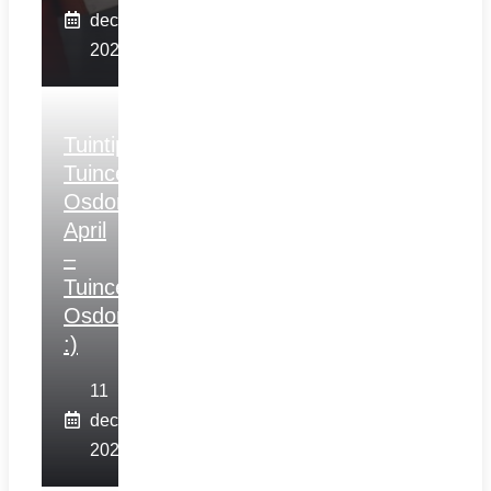
december
2025
Tuintips
Tuincentrum
Osdorp
April
–
Tuincentrum
Osdorp
:)
11
december
2025