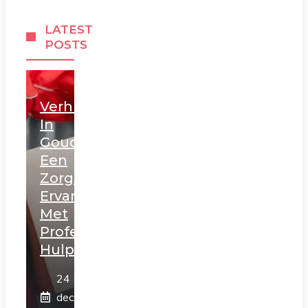
LATEST
POSTS
Verhuizen
In
Gouda:
Een
Zorgeloze
Ervaring
Met
Professionele
Hulp
24
december