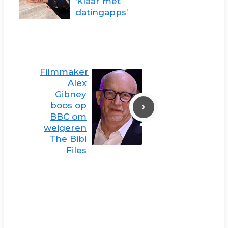
‘Klaar met
datingapps’
Filmmaker
Alex
Gibney
boos op
BBC om
weigeren
The Bibi
Files