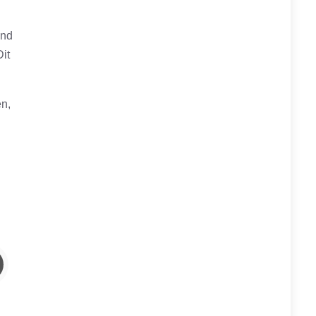
end
it
en,