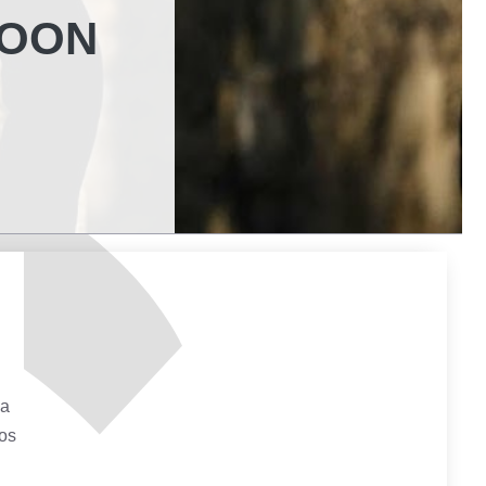
TOON
ga
nos