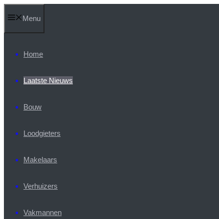
Ga
Menu
naar
de
inhoud
Home
Laatste Nieuws
Bouw
Loodgieters
Makelaars
Verhuizers
Vakmannen