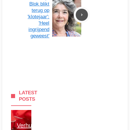
Blok blikt
terug op
'klotejaar':
'Heel
ingrijpend
geweest'
LATEST
POSTS
Verhuizen