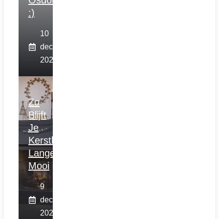
Osdorp
:)
10
december
2025
Zo
Blijft
Je
Kerstboom
Langer
Mooi
9
december
2025