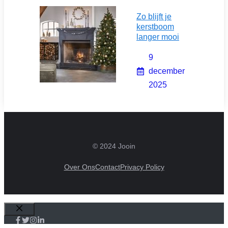
Zo blijft je
kerstboom
langer mooi
9
december
2025
© 2024 Jooin
Over Ons
Contact
Privacy Policy
Sluiten