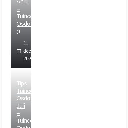
April
–
Tuincentrum
Osdorp
:)
11
december
2025
Tips
Tuincentrum
Osdorp
Juli
–
Tuincentrum