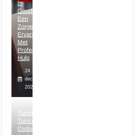
In
Gouda:
Een
Zorgeloze
Ervaring
Met
Professionele
Hulp
24
december
2025
Tuintips
Tuincentrum
Osdorp