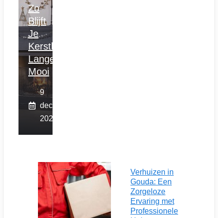
Zo
Blijft
Je
Kerstboom
Langer
Mooi
9
december
2025
Verhuizen in
Gouda: Een
Zorgeloze
Ervaring met
Professionele