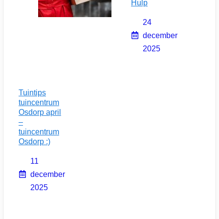
Hulp
24
december
2025
Tuintips
tuincentrum
Osdorp april
–
tuincentrum
Osdorp :)
11
december
2025