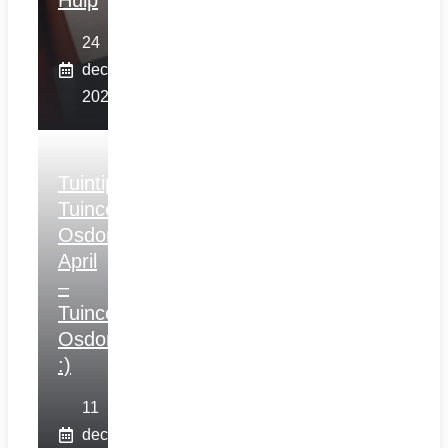
Hulp
24
december
2025
Tuintips
Tuincentrum
Osdorp
April
–
Tuincentrum
Osdorp
:)
11
december