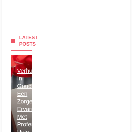
LATEST
POSTS
Verhuizen
In
Gouda:
Een
Zorgeloze
Ervaring
Met
Professionele