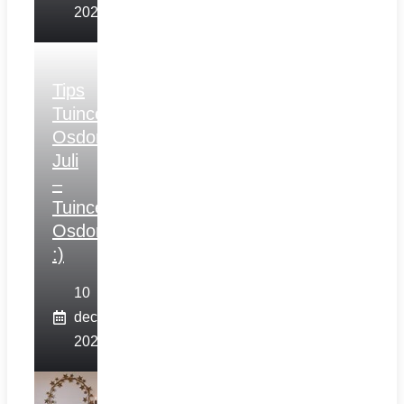
2025
Tips
Tuincentrum
Osdorp
Juli
–
Tuincentrum
Osdorp
:)
10
december
2025