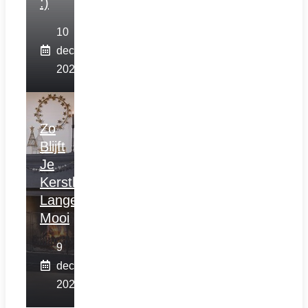
:)
10
december
2025
Zo
Blijft
Je
Kerstboom
Langer
Mooi
9
december
2025