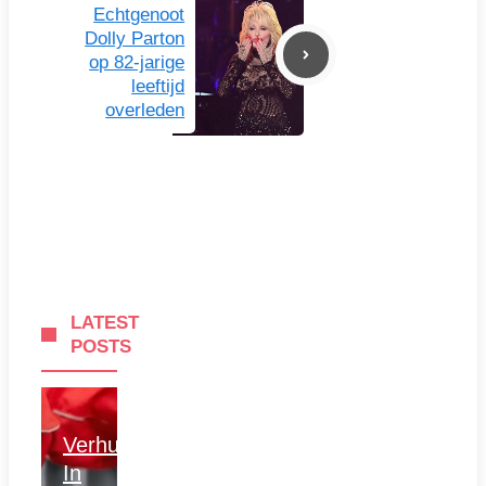
Echtgenoot
Dolly Parton
op 82-jarige
leeftijd
overleden
LATEST
POSTS
Verhuizen
In