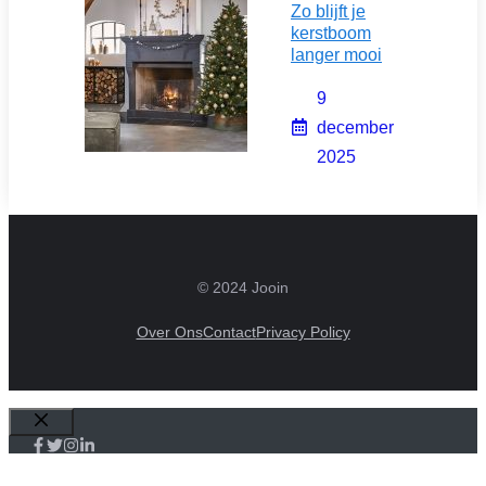
Zo blijft je
kerstboom
langer mooi
9
december
2025
© 2024 Jooin
Over Ons
Contact
Privacy Policy
Sluiten