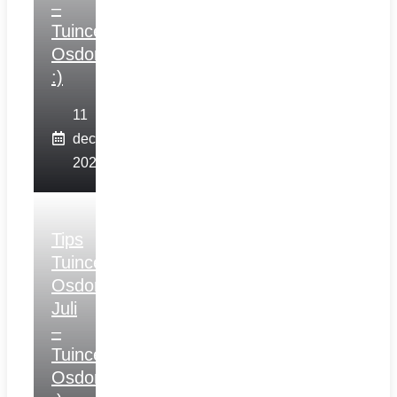
–
Tuincentrum
Osdorp
:)
11
december
2025
Tips
Tuincentrum
Osdorp
Juli
–
Tuincentrum
Osdorp