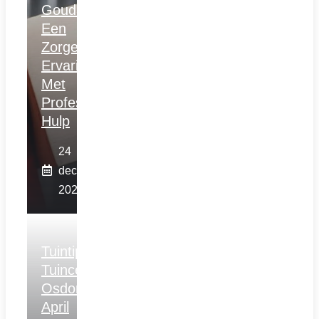
Gouda:
Een
Zorgeloze
Ervaring
Met
Professionele
Hulp
24
december
2025
Tuintips
Tuincentrum
Osdorp
April