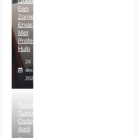
Gouda:
Een
Zorgeloze
Ervaring
Met
Professionele
Hulp
24
december
2025
Tuintips
Tuincentrum
Osdorp
April
–