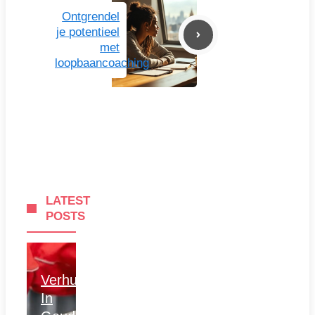
Ontgrendel
je potentieel
met
loopbaancoaching
LATEST
POSTS
Verhuizen
In