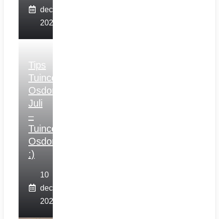
december
2025
Tips
Tuincentrum
Osdorp
Juli
–
Tuincentrum
Osdorp
:)
10
december
2025