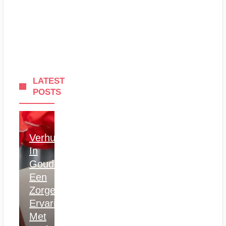
LATEST
POSTS
Verhuizen
In
Gouda:
Een
Zorgeloze
Ervaring
Met