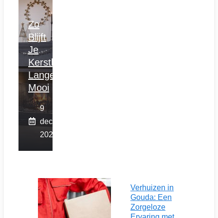
Zo
Blijft
Je
Kerstboom
Langer
Mooi
9
december
2025
Verhuizen in
Gouda: Een
Zorgeloze
Ervaring met