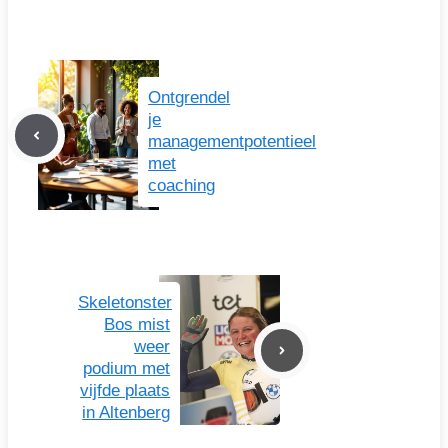
Ontgrendel
je
managementpotentieel
met
coaching
Skeletonster
Bos mist
weer
podium met
vijfde plaats
in Altenberg