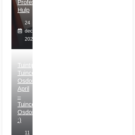
Professionele
Hulp
24
december
2025
Tuintips
Tuincentrum
Osdorp
April
–
Tuincentrum
Osdorp
:)
11