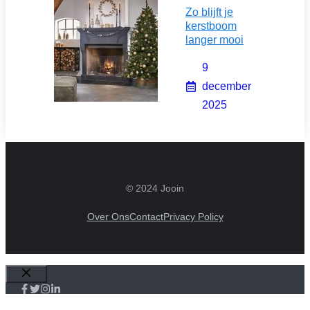
Zo blijft je
kerstboom
langer mooi
9
december
2025
© 2024 Jooin
Over Ons
Contact
Privacy Policy
Sluiten