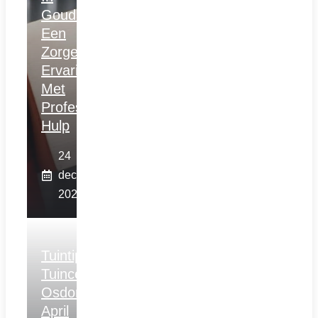
Gouda:
Een
Zorgeloze
Ervaring
Met
Professionele
Hulp
24
december
2025
Tuintips
Tuincentrum
Osdorp
April