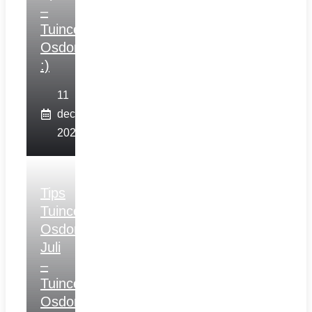
–
Tuincentrum
Osdorp
:)
11
december
2025
Tips
Tuincentrum
Osdorp
Juli
–
Tuincentrum
Osdorp