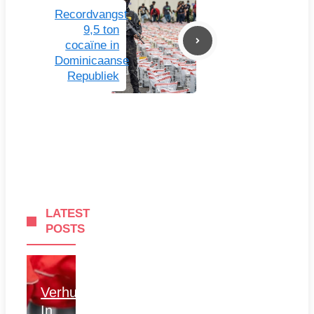
Recordvangst
9,5 ton
cocaïne in
Dominicaanse
Republiek
LATEST
POSTS
Verhuizen
In