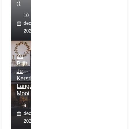
:)
10
december
2025
Zo
Blijft
Je
Kerstboom
Langer
Mooi
9
december
2025