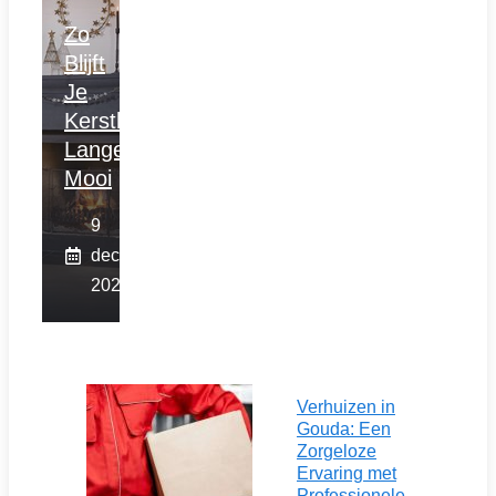
Zo
Blijft
Je
Kerstboom
Langer
Mooi
9
december
2025
Verhuizen in
Gouda: Een
Zorgeloze
Ervaring met
Professionele