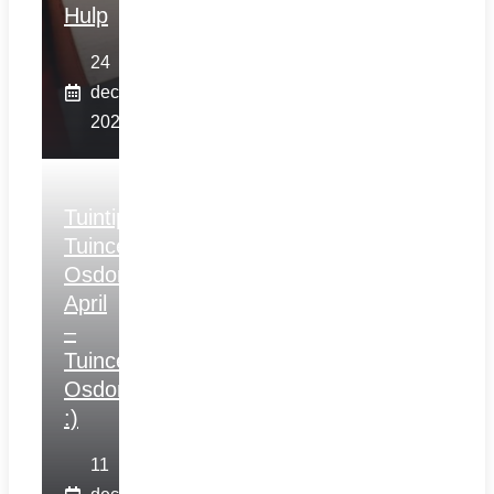
Hulp
24
december
2025
Tuintips
Tuincentrum
Osdorp
April
–
Tuincentrum
Osdorp
:)
11