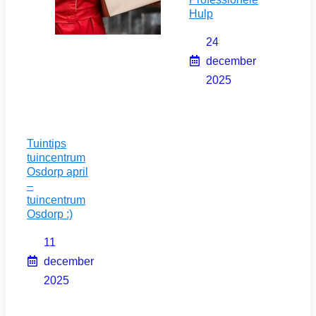
Hulp
24
december
2025
Tuintips
tuincentrum
Osdorp april
–
tuincentrum
Osdorp :)
11
december
2025