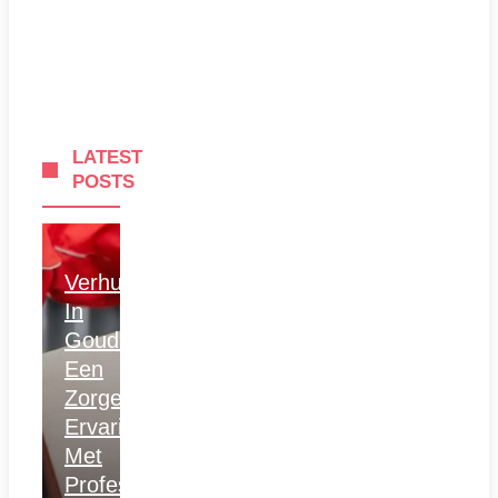
LATEST
POSTS
Verhuizen
In
Gouda:
Een
Zorgeloze
Ervaring
Met
Professionele