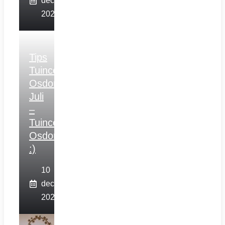
december
2025
Tips
Tuincentrum
Osdorp
Juli
–
Tuincentrum
Osdorp
:)
10
december
2025